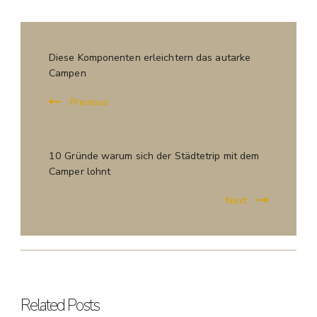
Diese Komponenten erleichtern das autarke
Campen
Previous
10 Gründe warum sich der Städtetrip mit dem
Camper lohnt
Next
Related Posts