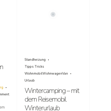
Standheizung
m
Tipps Tricks
WohnmobilWohnwagenVan
Urlaub
rg
Wintercamping – mit
omment
dem Reisemobil
Winterurlaub
rem