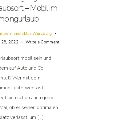
aubsort – Mobil im
pingurlaub
mpermanufaktur Würzburg
r 28, 2022
Write a Comment
laubsort mobil sein und
dem auf Auto und Co.
chtet?!Wer mit dem
mobil unterwegs ist
egt sich schon auch gerne
Mal, ob er seinen optimalen
platz verlässt, um […]