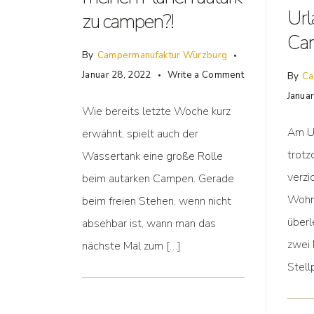
Url
zu campen?!
Cam
By
Campermanufaktur Würzburg
Januar 28, 2022
Write a Comment
By
Ca
Janua
Wie bereits letzte Woche kurz
Am Ur
erwähnt, spielt auch der
trotz
Wassertank eine große Rolle
verzi
beim autarken Campen. Gerade
Wohn
beim freien Stehen, wenn nicht
überl
absehbar ist, wann man das
zwei 
nächste Mal zum […]
Stell