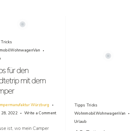
 Tricks
mobilWohnwagenVan
b
ps für den
dtetrip mit dem
mper
mpermanufaktur Würzburg
Tipps Tricks
r 28, 2022
Write a Comment
WohnmobilWohnwagenVan
Urlaub
se ist, wo mein Camper