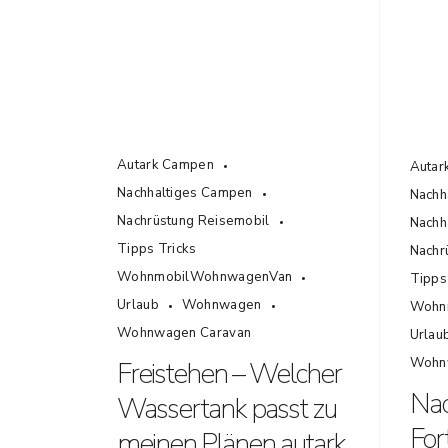
Autark Campen
Autar
Nachhaltiges Campen
Nachh
Nachrüstung Reisemobil
Nachha
Tipps Tricks
Nachr
WohnmobilWohnwagenVan
Tipps
Urlaub
Wohnwagen
Wohn
Wohnwagen Caravan
Urlau
Wohn
Freistehen – Welcher
Nac
Wassertank passt zu
Fo
meinen Plänen autark