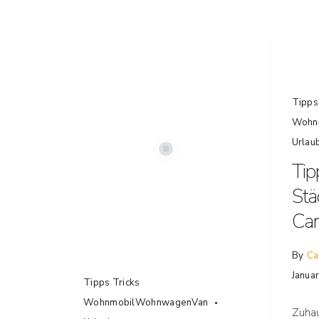
Tipps
Wohn
Urlau
Tip
Stä
Ca
By
Ca
Janua
Tipps Tricks
WohnmobilWohnwagenVan
Zuhau