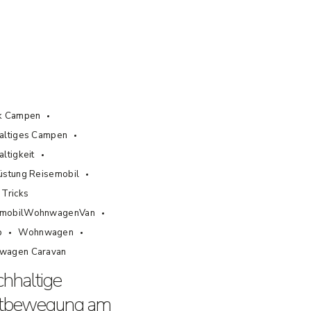
k Campen
altiges Campen
ltigkeit
üstung Reisemobil
 Tricks
mobilWohnwagenVan
b
Wohnwagen
wagen Caravan
hhaltige
rtbewegung am