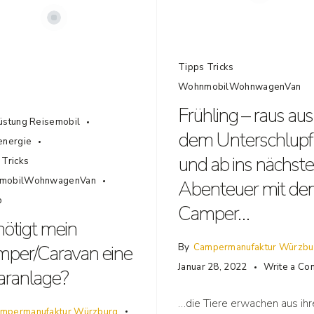
Tipps Tricks
WohnmobilWohnwagenVan
Frühling – raus aus
üstung Reisemobil
dem Unterschlupf
energie
und ab ins nächste
 Tricks
mobilWohnwagenVan
Abenteuer mit de
b
Camper…
ötigt mein
per/Caravan eine
By
Campermanufaktur Würzbu
Januar 28, 2022
Write a C
aranlage?
…die Tiere erwachen aus ih
mpermanufaktur Würzburg