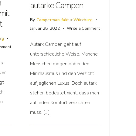
m
autarke Campen
 mit
By
Campermanufaktur Würzburg
t
Januar 28, 2022
Write a Comment
rg
Autark Campen geht auf
omment
unterschiedliche Weise. Manche
ss
Menschen mögen dabei den
wer
Minimalismus und den Verzicht
gt
auf jeglichen Luxus. Doch autark
ch
stehen bedeutet nicht, dass man
in
auf jeden Komfort verzichten
muss. […]