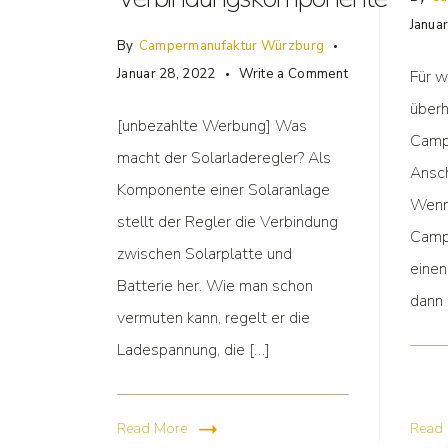
Janua
By
Campermanufaktur Würzburg
Januar 28, 2022
Write a Comment
Für w
überh
[unbezahlte Werbung] Was
Campe
macht der Solarladeregler? Als
Ansch
Komponente einer Solaranlage
Wenn
stellt der Regler die Verbindung
Campi
zwischen Solarplatte und
einen
Batterie her. Wie man schon
dann 
vermuten kann, regelt er die
Ladespannung, die […]
Read More
Read