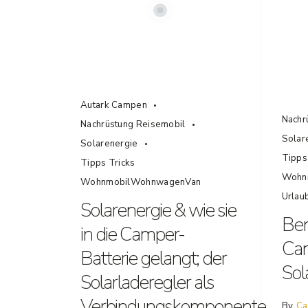
Autark Campen
Nachr
Nachrüstung Reisemobil
Solar
Solarenergie
Tipps
Tipps Tricks
Wohn
WohnmobilWohnwagenVan
Urlau
Solarenergie & wie sie
Ben
in die Camper-
Cam
Batterie gelangt; der
Sol
Solarladeregler als
Verbindungskomponente
By
Ca