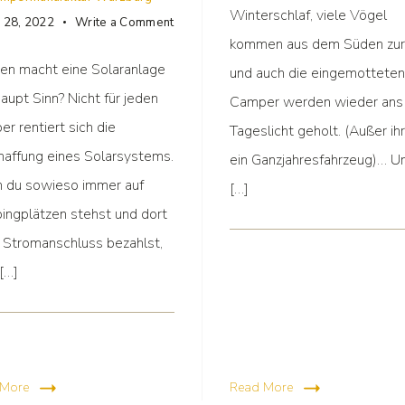
Winterschlaf, viele Vögel
r 28, 2022
Write a Comment
kommen aus dem Süden zur
en macht eine Solaranlage
und auch die eingemotteten
aupt Sinn? Nicht für jeden
Camper werden wieder ans
r rentiert sich die
Tageslicht geholt. (Außer ih
affung eines Solarsystems.
ein Ganzjahresfahrzeug)… U
 du sowieso immer auf
[…]
ngplätzen stehst und dort
 Stromanschluss bezahlst,
[…]
 More
Read More